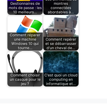
Gestionnaires de
montres
mots de passe : les
connectées
10 meilleurs…
abordables à…
Comment réparer
une machine
Comment repérer
Windows 10 qui
et se débarrasser
tourne…
d'un cheval de…
Comment choisir
C'est quoi un cloud
un casque pour le
computing en
jeu ?
informatique et…