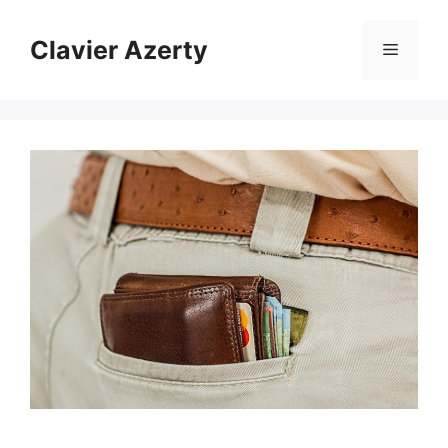
Aller
au
Clavier Azerty
Menu
contenu