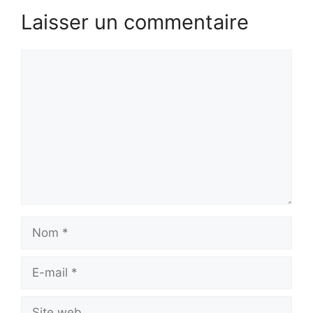
Laisser un commentaire
Commentaire
Nom
E-
mail
Site