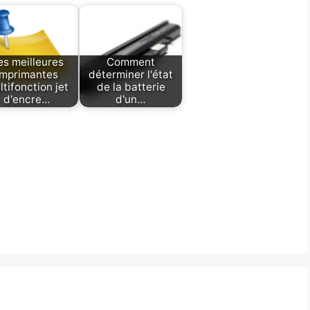
es meilleures
Comment
imprimantes
déterminer l'état
ltifonction jet
de la batterie
d'encre…
d'un…