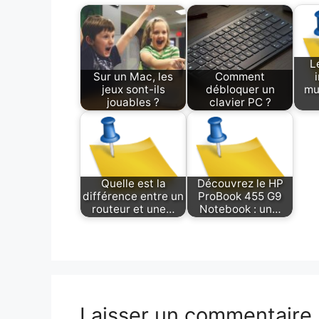
L
Sur un Mac, les
Comment
jeux sont-ils
débloquer un
mu
jouables ?
clavier PC ?
Quelle est la
Découvrez le HP
différence entre un
ProBook 455 G9
routeur et une…
Notebook : un…
Laisser un commentaire