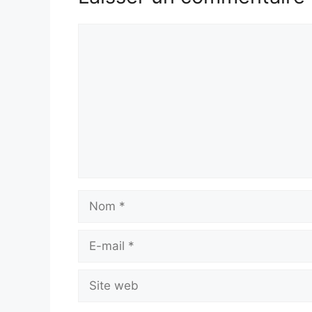
Commentaire
Nom
E-
mail
Site
web