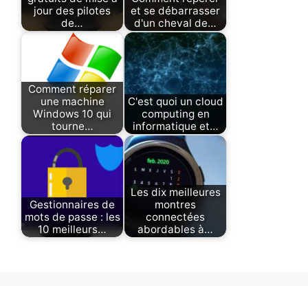
jour des pilotes
et se débarrasser
de…
d'un cheval de…
Comment réparer
une machine
C'est quoi un cloud
Windows 10 qui
computing en
tourne…
informatique et…
Les dix meilleures
Gestionnaires de
montres
mots de passe : les
connectées
10 meilleurs…
abordables à…