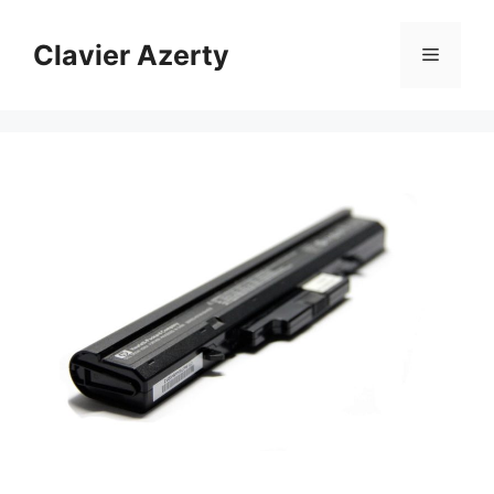
Aller
au
Clavier Azerty
Menu
contenu