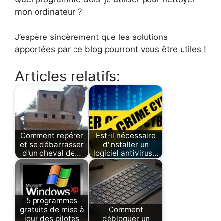
mon ordinateur ?
J’espère sincèrement que les solutions
apportées par ce blog pourront vous être utiles !
Articles relatifs:
Comment repérer
Est-il nécessaire
et se débarrasser
d'installer un
d'un cheval de…
logiciel antivirus…
5 programmes
gratuits de mise à
Comment
jour des pilotes
débloquer un