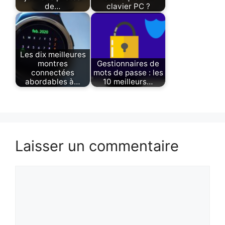
de…
clavier PC ?
Les dix meilleures
montres
Gestionnaires de
connectées
mots de passe : les
abordables à…
10 meilleurs…
Laisser un commentaire
Commentaire