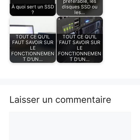
préférable, les
À quoi sert un SSD
disques SSD ou
?
les…
TOUT CE QU'IL
TOUT CE QU'IL
FAUT SAVOIR SUR
FAUT SAVOIR SUR
LE
LE
FONCTIONNEMEN
FONCTIONNEMEN
T D'UN…
T D'UN…
Laisser un commentaire
Commentaire