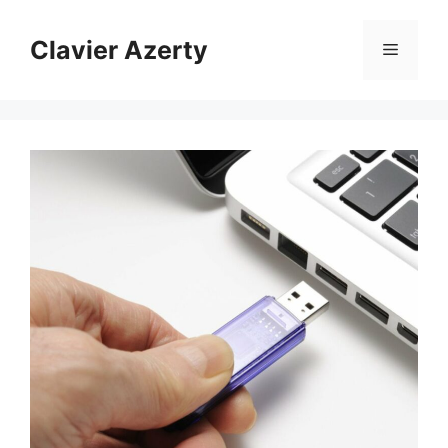
Aller
au
Clavier Azerty
Menu
contenu