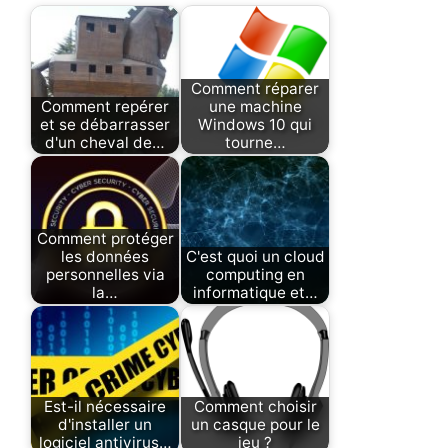
Comment réparer
Comment repérer
une machine
et se débarrasser
Windows 10 qui
d'un cheval de…
tourne…
Comment protéger
les données
C'est quoi un cloud
personnelles via
computing en
la…
informatique et…
Est-il nécessaire
Comment choisir
d'installer un
un casque pour le
logiciel antivirus…
jeu ?