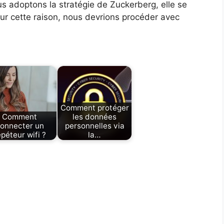
us adoptons la stratégie de Zuckerberg, elle se
r cette raison, nous devrions procéder avec
Comment protéger
Comment
les données
onnecter un
personnelles via
épéteur wifi ?
la…