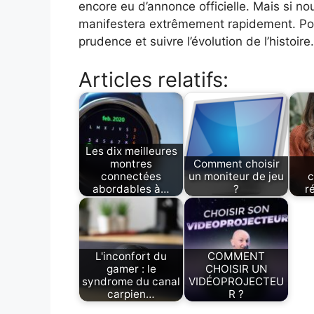
encore eu d’annonce officielle. Mais si no
manifestera extrêmement rapidement. Pou
prudence et suivre l’évolution de l’histoire.
Articles relatifs:
Les dix meilleures
montres
Comment choisir
connectées
un moniteur de jeu
c
abordables à…
?
r
L'inconfort du
COMMENT
gamer : le
CHOISIR UN
syndrome du canal
VIDÉOPROJECTEU
carpien…
R ?