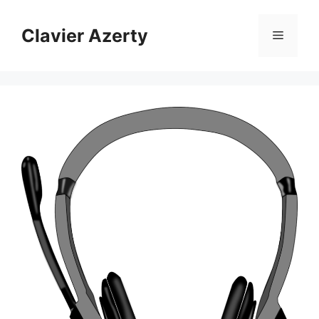
Aller
au
Clavier Azerty
Menu
contenu