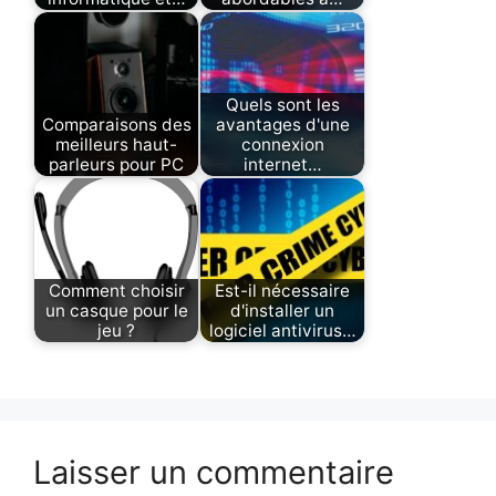
Quels sont les
Comparaisons des
avantages d'une
meilleurs haut-
connexion
parleurs pour PC
internet…
Comment choisir
Est-il nécessaire
un casque pour le
d'installer un
jeu ?
logiciel antivirus…
Laisser un commentaire