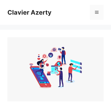
Aller
au
Clavier Azerty
Menu
contenu