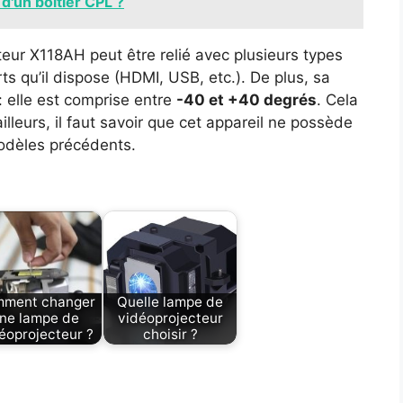
d'un boîtier CPL ?
teur X118AH peut être relié avec plusieurs types
ts qu’il dispose (HDMI, USB, etc.). De plus, sa
 : elle est comprise entre
-40 et +40 degrés
. Cela
lleurs, il faut savoir que cet appareil ne possède
odèles précédents.
ment changer
Quelle lampe de
ne lampe de
vidéoprojecteur
éoprojecteur ?
choisir ?