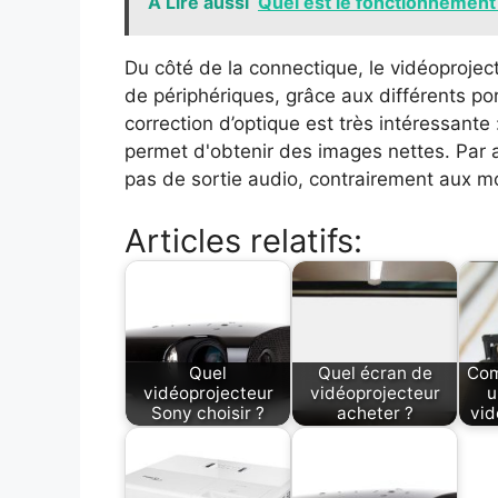
A Lire aussi
Quel est le fonctionnement 
Du côté de la connectique, le vidéoprojec
de périphériques, grâce aux différents por
correction d’optique est très intéressante
permet d'obtenir des images nettes. Par ai
pas de sortie audio, contrairement aux m
Articles relatifs:
Quel
Quel écran de
Com
vidéoprojecteur
vidéoprojecteur
u
Sony choisir ?
acheter ?
vid