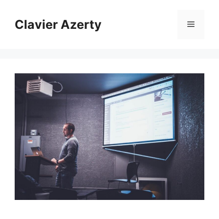
Aller
au
Clavier Azerty
Menu
contenu