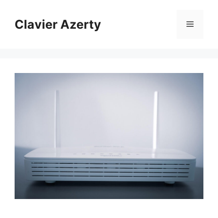
Aller
au
Clavier Azerty
Menu
contenu